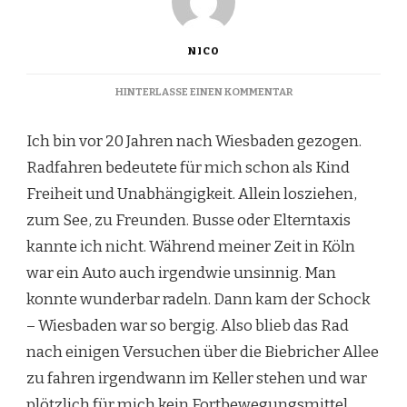
NICO
ZU
HINTERLASSE EINEN KOMMENTAR
WIESO
„WIESBADEN
Ich bin vor 20 Jahren nach Wiesbaden gezogen.
RADELT“?
Radfahren bedeutete für mich schon als Kind
Freiheit und Unabhängigkeit. Allein losziehen,
zum See, zu Freunden. Busse oder Elterntaxis
kannte ich nicht. Während meiner Zeit in Köln
war ein Auto auch irgendwie unsinnig. Man
konnte wunderbar radeln. Dann kam der Schock
– Wiesbaden war so bergig. Also blieb das Rad
nach einigen Versuchen über die Biebricher Allee
zu fahren irgendwann im Keller stehen und war
plötzlich für mich kein Fortbewegungsmittel