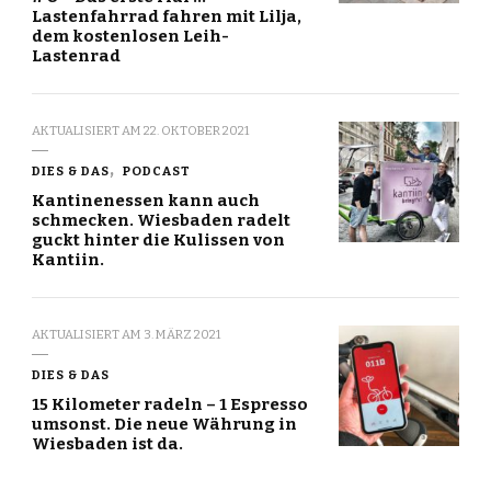
Lastenfahrrad fahren mit Lilja,
dem kostenlosen Leih-
Lastenrad
AKTUALISIERT AM
22. OKTOBER 2021
DIES & DAS
PODCAST
Kantinenessen kann auch
schmecken. Wiesbaden radelt
guckt hinter die Kulissen von
Kantiin.
AKTUALISIERT AM
3. MÄRZ 2021
DIES & DAS
15 Kilometer radeln – 1 Espresso
umsonst. Die neue Währung in
Wiesbaden ist da.