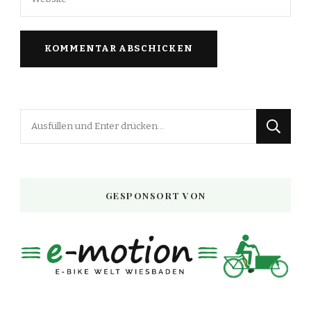
Suchst
du
nach
etwas?
GESPONSORT VON