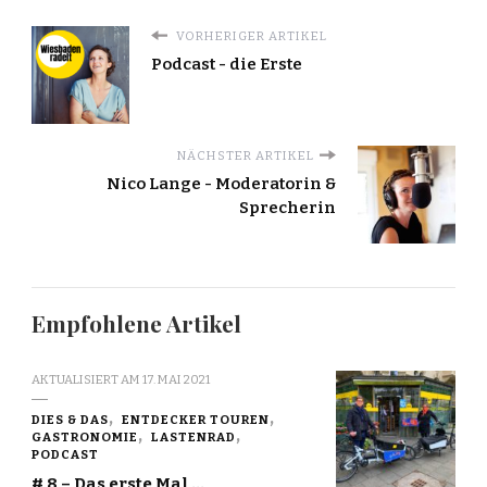
VORHERIGER ARTIKEL
Podcast - die Erste
NÄCHSTER ARTIKEL
Nico Lange - Moderatorin &
Sprecherin
Empfohlene Artikel
AKTUALISIERT AM
17. MAI 2021
DIES & DAS
ENTDECKER TOUREN
GASTRONOMIE
LASTENRAD
PODCAST
# 8 – Das erste Mal …