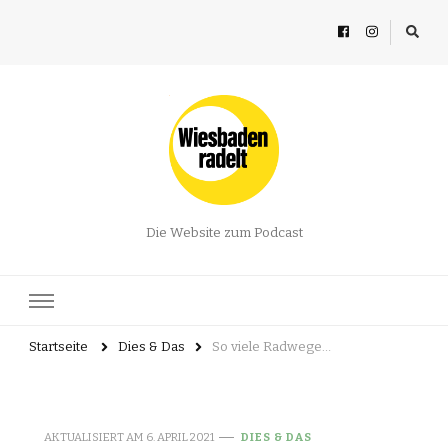
Die Website zum Podcast
Startseite
Dies & Das
So viele Radwege…
AKTUALISIERT AM
6. APRIL 2021
DIES & DAS