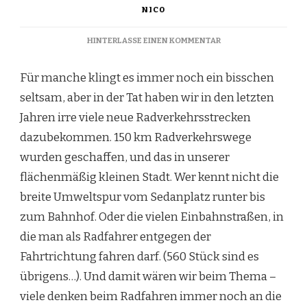
NICO
ZU
HINTERLASSE EINEN KOMMENTAR
SO
VIELE
Für manche klingt es immer noch ein bisschen
RADWEGE…
seltsam, aber in der Tat haben wir in den letzten
Jahren irre viele neue Radverkehrsstrecken
dazubekommen. 150 km Radverkehrswege
wurden geschaffen, und das in unserer
flächenmäßig kleinen Stadt. Wer kennt nicht die
breite Umweltspur vom Sedanplatz runter bis
zum Bahnhof. Oder die vielen Einbahnstraßen, in
die man als Radfahrer entgegen der
Fahrtrichtung fahren darf. (560 Stück sind es
übrigens…). Und damit wären wir beim Thema –
viele denken beim Radfahren immer noch an die