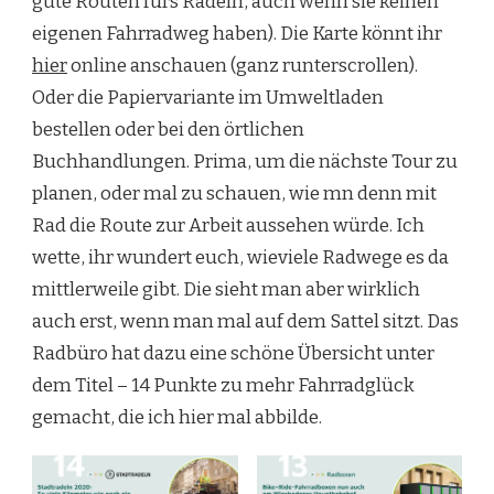
gute Routen fürs Radeln, auch wenn sie keinen
eigenen Fahrradweg haben). Die Karte könnt ihr
hier
online anschauen (ganz runterscrollen).
Oder die Papiervariante im Umweltladen
bestellen oder bei den örtlichen
Buchhandlungen. Prima, um die nächste Tour zu
planen, oder mal zu schauen, wie mn denn mit
Rad die Route zur Arbeit aussehen würde. Ich
wette, ihr wundert euch, wieviele Radwege es da
mittlerweile gibt. Die sieht man aber wirklich
auch erst, wenn man mal auf dem Sattel sitzt. Das
Radbüro hat dazu eine schöne Übersicht unter
dem Titel – 14 Punkte zu mehr Fahrradglück
gemacht, die ich hier mal abbilde.