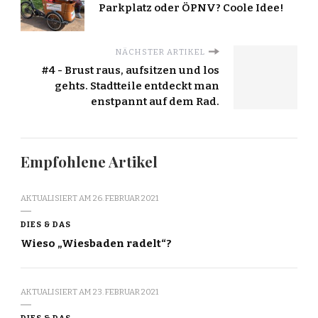
Parkplatz oder ÖPNV? Coole Idee!
NÄCHSTER ARTIKEL
#4 - Brust raus, aufsitzen und los
gehts. Stadtteile entdeckt man
enstpannt auf dem Rad.
Empfohlene Artikel
AKTUALISIERT AM
26. FEBRUAR 2021
DIES & DAS
Wieso „Wiesbaden radelt“?
AKTUALISIERT AM
23. FEBRUAR 2021
DIES & DAS