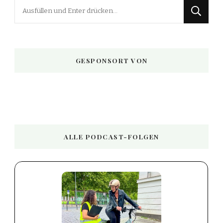
Suchst
du
nach
etwas?
GESPONSORT VON
ALLE PODCAST-FOLGEN