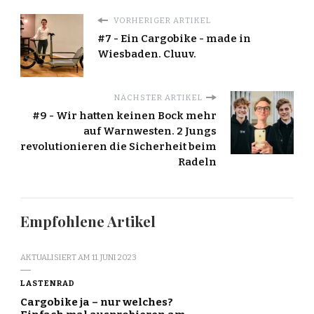
VORHERIGER ARTIKEL
#7 - Ein Cargobike - made in
Wiesbaden. Cluuv.
NÄCHSTER ARTIKEL
#9 - Wir hatten keinen Bock mehr
auf Warnwesten. 2 Jungs
revolutionieren die Sicherheit beim
Radeln
Empfohlene Artikel
AKTUALISIERT AM
11. JUNI 2023
LASTENRAD
Cargobike ja – nur welches?