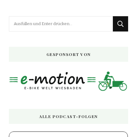
Suchst
du
nach
etwas?
GESPONSORT VON
ALLE PODCAST-FOLGEN