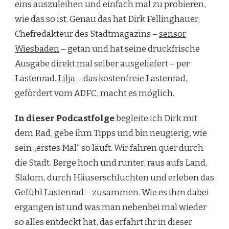
eins auszuleihen und einfach mal zu probieren,
LASTENFAHRRAD
wie das so ist. Genau das hat Dirk Fellinghauer,
FAHREN
MIT
Chefredakteur des Stadtmagazins –
sensor
LILJA,
Wiesbaden
– getan und hat seine druckfrische
DEM
KOSTENLOSEN
Ausgabe direkt mal selber ausgeliefert – per
LEIH-
Lastenrad.
Lilja
– das kostenfreie Lastenrad,
LASTENRAD
gefördert vom ADFC, macht es möglich.
In dieser Podcastfolge
begleite ich Dirk mit
dem Rad, gebe ihm Tipps und bin neugierig, wie
sein „erstes Mal“ so läuft. Wir fahren quer durch
die Stadt. Berge hoch und runter, raus aufs Land,
Slalom, durch Häuserschluchten und erleben das
Gefühl Lastenrad – zusammen. Wie es ihm dabei
ergangen ist und was man nebenbei mal wieder
so alles entdeckt hat, das erfahrt ihr in dieser