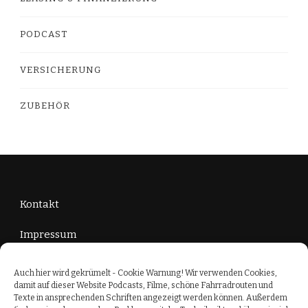
PODCAST
VERSICHERUNG
ZUBEHÖR
Kontakt
Impressum
Datenschutzerklärung
Auch hier wird gekrümelt - Cookie Warnung! Wir verwenden Cookies,
damit auf dieser Website Podcasts, Filme, schöne Fahrradrouten und
Cookie-Richtlinie (EU)
Texte in ansprechenden Schriften angezeigt werden können. Außerdem