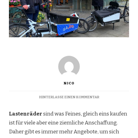
NICO
ZU
HINTERLASSE EINEN KOMMENTAR
#
8
Lastenräder
sind was Feines, gleich eins kaufen
–
DAS
ist für viele aber eine ziemliche Anschaffung.
ERSTE
Daher gibt es immer mehr Angebote, um sich
MAL
…