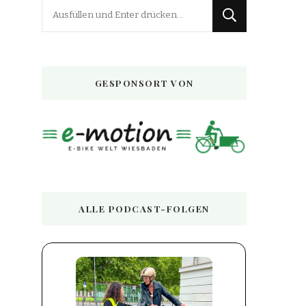
Suchst
du
nach
etwas?
GESPONSORT VON
ALLE PODCAST-FOLGEN