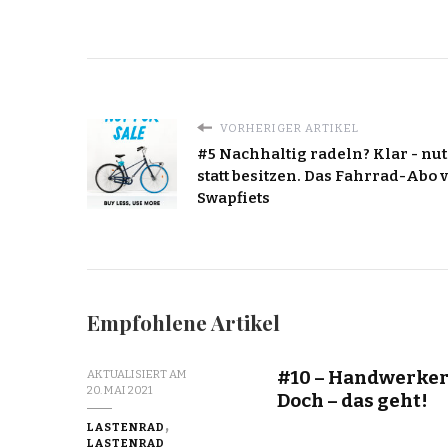
VORHERIGER ARTIKEL
#5 Nachhaltig radeln? Klar - nu
statt besitzen. Das Fahrrad-Abo 
Swapfiets
Empfohlene Artikel
#10 – Handwerker 
AKTUALISIERT AM
20. MAI 2021
Doch – das geht!
LASTENRAD
LASTENRAD