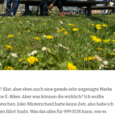
n? Klar, aber eben auch eine gerade sehr angesagte Marke
he E-Bikes. Aber was können die wirklich? Ich wollte
rechen, Joko Winterscheid hatte keine Zeit, also habe ich
n fährt Sushi. Was das alles für 999 EUR kann, wie es