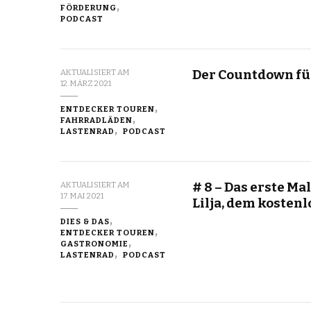
FÖRDERUNG
PODCAST
Der Countdown für
AKTUALISIERT AM
12. MÄRZ 2021
ENTDECKER TOUREN
FAHRRADLÄDEN
LASTENRAD
PODCAST
# 8 – Das erste Ma
AKTUALISIERT AM
17. MAI 2021
Lilja, dem kosten
DIES & DAS
ENTDECKER TOUREN
GASTRONOMIE
LASTENRAD
PODCAST