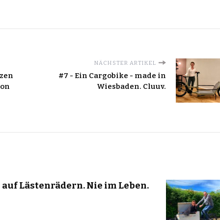
NÄCHSTER ARTIKEL
tzen
#7 - Ein Cargobike - made in
von
Wiesbaden. Cluuv.
auf Lästenrädern. Nie im Leben.