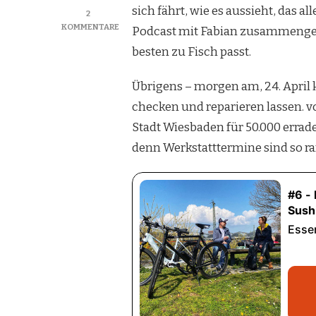
sich fährt, wie es aussieht, das 
2
KOMMENTARE
Podcast mit Fabian zusammenget
ZU
besten zu Fisch passt.
#6
–
EIN
Übrigens – morgen am, 24. April 
E-
checken und reparieren lassen. v
BIKE
FÜR
Stadt Wiesbaden für 50.000 errade
UNTER
denn Werkstatttermine sind so rar 
1.000
€
–
KANN
DAS
WAS?
MEIN
SUSHI-
BIKE
TEST.